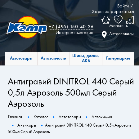
Войти
/
Зарегистрироваться
0
0
0
Магазины
+7 (495) 150-40-26
Интернет-магазин
Автосервисы
Шины, диски,
Автотовары
Автозапчасти
Гипермаркет
АКБ
Антигравий DINITROL 440 Серый
0,5л Аэрозоль 500мл Серый
Аэрозоль
Главная
Каталог
Автотовары
Автохимия
Антикоры
Антигравий DINITROL 440 Серый 0,5л Аэрозоль
500мл Серый Аэрозоль