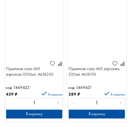
Пушечное сало AVS
Пушечное сало AVS аэрозоль
аэрозоль1000мл. A61820S
520мл A61819S
код 1449622
код 1449621
439
₽
289
₽
В наличии
В наличии
-
+
-
+
В корзину
В корзину