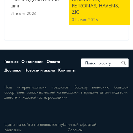
шин
PETRONAS, HAVENS,
ZIC
31 июля 2026
31 июля 2026
Главная
О компании
Оплата
Доставка
Новости и акции
Контакты
Наш интернет-магазин предлагает Вашему вниманию большой
ассортимент запасных частей на иномарки: в продаже детали подвески,
двигатели, ходовой части, расходники.
Цены на сайте не являются публичной офертой.
Магазины
Сервисы