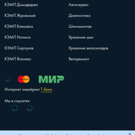
КЭМП Домодедово
Автосервис
КЭМП Жуковский
Диагностика
КЭМП Климовск
Шиномонтаж
КЭМП Ногинск
Хранение шин
КЭМП Серпухов
Хранение велосипедов
КЭМП Ясенево
Велоремонт
Интернет-эквайринг
Т-Банк
Мы в соцсетях:
Vk
Telegram
+7 (495) 150-40-26
Карта сайта