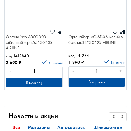
Органайзер ADSO003
Органайзер AO-ST-06 малый в
стёганный черн 55*30*35
багажн.38*30*25 AIRLINE
AIRLINE
код 1412841
код 1412840
1 390
₽
2 690
₽
В наличии
В наличии
-
+
-
+
В корзину
В корзину
Новости и акции
Все
Магазины
Автосервисы
Шиномонтаж