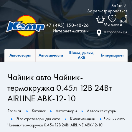
Войти
/
Зарегистрироваться
0
0
0
Магазины
+7 (495) 150-40-26
Интернет-магазин
Автосервисы
Шины, диски,
Автотовары
Автозапчасти
Гипермаркет
АКБ
Чайник авто Чайник-
термокружка 0.45л 12В 24Вт
AIRLINE ABK-12-10
Главная
Каталог
Автотовары
Автоаксессуары
Электротовары для авто
Кипятильники
Чайник авто
Чайник-термокружка 0.45л 12В 24Вт AIRLINE ABK-12-10