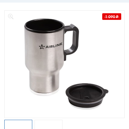
1 090
₽